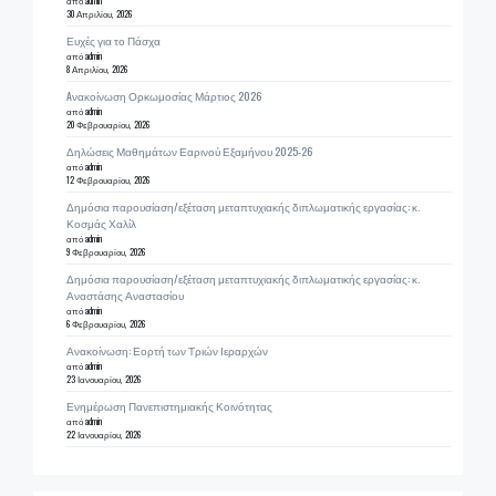
30 Απριλίου, 2026
Ευχές για το Πάσχα
από admin
8 Απριλίου, 2026
Aνακοίνωση Ορκωμοσίας Μάρτιος 2026
από admin
20 Φεβρουαρίου, 2026
Δηλώσεις Μαθημάτων Εαρινού Εξαμήνου 2025-26
από admin
12 Φεβρουαρίου, 2026
Δημόσια παρουσίαση/εξέταση μεταπτυχιακής διπλωματικής εργασίας: κ.
Κοσμάς Χαλίλ
από admin
9 Φεβρουαρίου, 2026
Δημόσια παρουσίαση/εξέταση μεταπτυχιακής διπλωματικής εργασίας: κ.
Αναστάσης Αναστασίου
από admin
6 Φεβρουαρίου, 2026
Ανακοίνωση: Εορτή των Τριών Ιεραρχών
από admin
23 Ιανουαρίου, 2026
Ενημέρωση Πανεπιστημιακής Κοινότητας
από admin
22 Ιανουαρίου, 2026