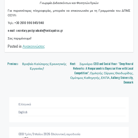
Γνωριμία Διδασκόντων και Φοιτητών/τριών
Για περισσότερες πληροφορίες, μπορείτε να επικοινωνείτε με τη Γραμματεία του ΔΠΜΣ
ΟΣΥΛ:
Τηλ.: +30 2610 996 945/940
e-mail: secretary.postgraduate@ceid.upatras.gr
Σας περιμένουμε!
Posted in
Ανακοινώσεις
Πλοήγηση
Previous:
Βραβείο Καλύτερης Ερευνητικής
Next:
Σεμινάριο CEID and Social Hour: “Deep Neural
Εργασίας!
Networks: A Nonparametric Bayesian View with Local
άρθρων
Competition”, Ομιλητής: Σέργιος Θεοδωρίδης,
Ομότιμος Καθηγητής, ΕΚΠΑ, Aalborg University,
Denmark
Ελληνικά
English
CEID Τρίτη 5 Μαΐου 2026: Eθελοντική αιμοδοσία
από admin