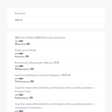
Ελληνικά
English
CEID Τρίτη 5 Μαΐου 2026: Eθελοντική αιμοδοσία
από admin
30 Απριλίου, 2026
Ευχές για το Πάσχα
από admin
8 Απριλίου, 2026
Aνακοίνωση Ορκωμοσίας Μάρτιος 2026
από admin
20 Φεβρουαρίου, 2026
Δηλώσεις Μαθημάτων Εαρινού Εξαμήνου 2025-26
από admin
12 Φεβρουαρίου, 2026
Δημόσια παρουσίαση/εξέταση μεταπτυχιακής διπλωματικής εργασίας: κ.
Κοσμάς Χαλίλ
από admin
9 Φεβρουαρίου, 2026
Δημόσια παρουσίαση/εξέταση μεταπτυχιακής διπλωματικής εργασίας: κ.
Αναστάσης Αναστασίου
από admin